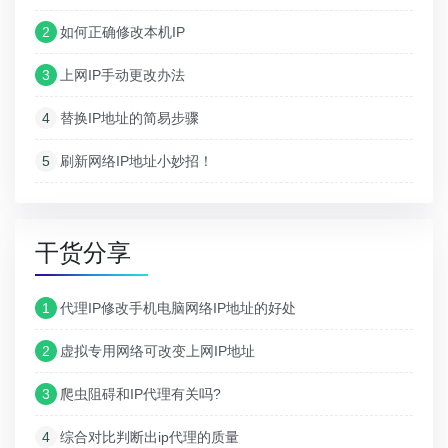
2
如何正确修改本机IP
3
上网IP手动更改办法
4
替换IP地址的简易步骤
5
刷新网络IP地址小妙招！
干货分享
1
代理IP修改手机电脑网络IP地址的好处
2
虚拟专用网络可改变上网IP地址
3
爬虫阻碍和IP代理有关吗?
4
综合对比判断出ip代理的质量