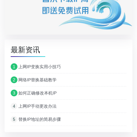
最新资讯
1
上网IP变换实用小技巧
2
网络IP替换基础教学
3
如何正确修改本机IP
4
上网IP手动更改办法
5
替换IP地址的简易步骤