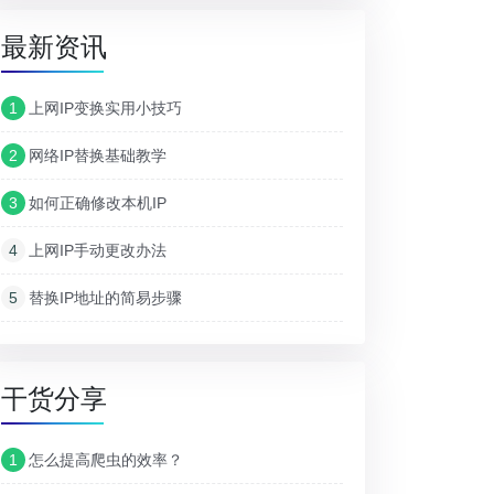
最新资讯
1
上网IP变换实用小技巧
2
网络IP替换基础教学
3
如何正确修改本机IP
4
上网IP手动更改办法
5
替换IP地址的简易步骤
干货分享
1
怎么提高爬虫的效率？