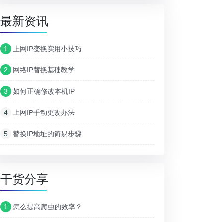
最新资讯
1
上网IP变换实用小技巧
2
网络IP替换基础教学
3
如何正确修改本机IP
4
上网IP手动更改办法
5
替换IP地址的简易步骤
干货分享
1
怎么提高爬虫的效率？