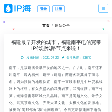
登录
注册
首页
网站公告
福建最早开发的城市，福建南平电信宽带
IP代理线路节点来啦！
发布时间：2021-07-23
关注热度：
836°C
南平，是福建省最早开发的地区之一。在古时，南平还不
叫南平，境内福州、建宁（建瓯）两府各取其首字而得
名，因为独特的地理位置，南平一直以来都是中外贸易线
路上的枢纽，有久负盛名的武夷岩茶，武夷红菇，南平竹
笋，光泽雪蜜等区域公共品牌。南平是闽越文化、朱子文
化、武夷茶道文化、齐天大圣文化、太极文化的发源地，
被誉为“闽邦邹鲁”和“道南理窟”。今日更新福建南平电信